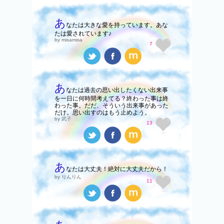
あ
なたは大きな愛を持っています。あな
たは愛されています♪
by misamisa
7
あ
なたは過去の思い出したくない出来事
を一日に何時間考えてる？終わった事は終
わった事。だだ、そういう出来事があった
だけ。思い出すのはもう止めよう。
by 武子
13
あ
なたは大丈夫！絶対に大丈夫だから！
by りんりん
11