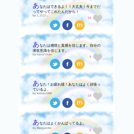
あ
なたはできるよ！！大丈夫！今までだ
ってやってこれたんだから！
by しのぴぃ
14
あ
なたは感情と直感を信じます。自分の
潜在意識を信じます。
by hana*chan
4
あ
なた！お疲れ様！あなたはよく頑張っ
ているよ。
by komachi88
15
あ
なたはよくがんばってるよ。
by Marguerite
5