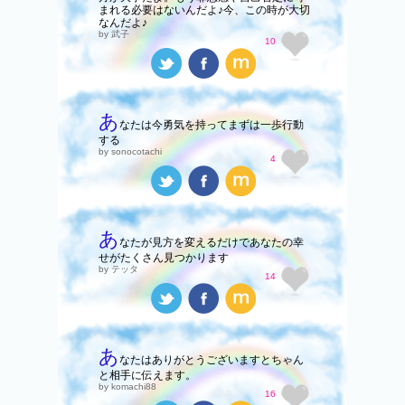
まれる必要はないんだよ♪今、この時が大切
なんだよ♪
by 武子
10
あ
なたは今勇気を持ってまずは一歩行動
する
by sonocotachi
4
あ
なたが見方を変えるだけであなたの幸
せがたくさん見つかります
by テッタ
14
あ
なたはありがとうございますとちゃん
と相手に伝えます。
by komachi88
16