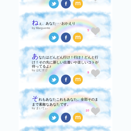
ね
ぇ、あなた･･･おかえり
by Marguerite
5
あ
なたはどんどん行け！行け！どんと行
け！その先に新しい出逢いや楽しいコトが
待ってるよ♪
by はむすけ
9
そ
れもあなたこれもあなた。全部そのま
まで素敵なあなたです。
by まいてぃ
10