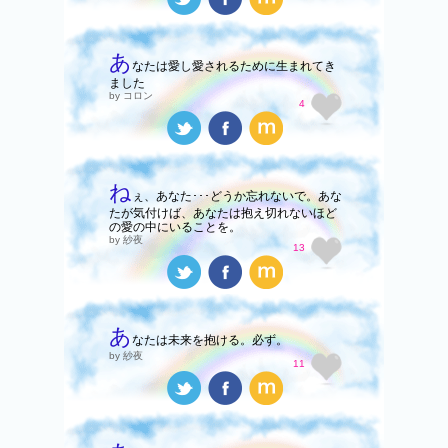
あ
なたは愛し愛されるために生まれてき
ました
by コロン
4
ね
ぇ、あなた･･･どうか忘れないで。あな
たが気付けば、あなたは抱え切れないほど
の愛の中にいることを。
by 紗夜
13
あ
なたは未来を抱ける。必ず。
by 紗夜
11