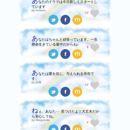
あ
なたのドラマは今日新しくスタートし
ています
by tomtom
13
あ
なたはちゃんと頑張っています。一生
懸命生きている最中だからね♪
9
あ
なたは愛を信じ、与えられる存在で
す。
by 紗夜
14
ね
ぇ、あなた･･･見つけたよ！大丈夫だか
ら安心してね。
by Marguerite
4