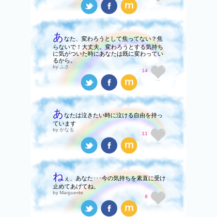
あ
なた、変わろうとして焦ってない？焦
らないで！大丈夫。変わろうとする気持ち
に気がついた時にあなたは既に変わってい
るから。
by ふさ
14
あ
なたは泣きたい時に泣ける自由を持っ
ています
by かなる
11
ね
ぇ、あなた･･･今の気持ちを素直に受け
止めてあげてね。
by Marguerite
8