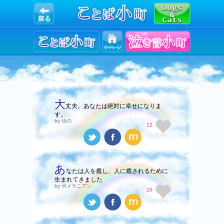
大
丈夫。あなたは絶対に幸せになりま
す。
by ゆの
12
あ
なたは人を癒し、人に癒されるために
生まれてきました
by ポメラニアン
10