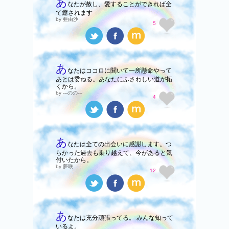
あ
なたが赦し、愛することができれば全
て癒されます
by 亜由沙
5
あ
なたはココロに聞いて一所懸命やって
あとは委ねる。あなたにふさわしい道が拓
くから。
by ---のの---
4
あ
なたは全ての出会いに感謝します。つ
らかった過去も乗り越えて、今があると気
付いたから。
by 夢咲
12
あ
なたは充分頑張ってる。 みんな知って
いるよ。