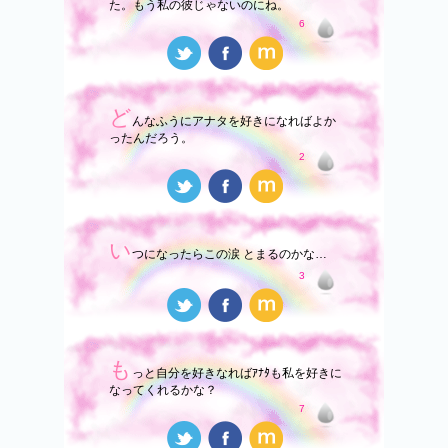
た。もう私の彼じゃないのにね。
6
ど
んなふうにアナタを好きになればよか
ったんだろう。
2
い
つになったらこの涙 とまるのかな…
3
も
っと自分を好きなればｱﾅﾀも私を好きに
なってくれるかな？
7