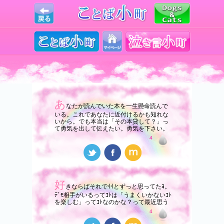
あ
なたが読んでいた本を一生懸命読んで
いる。これであなたに近付けるかも知れな
いから。でも本当は「その本貸して？」っ
て勇気を出して伝えたい。勇気を下さい。
4
好
きならばそれでｲｲとずっと思ってたﾖ。
ﾃﾞﾓ相手がいるってｺﾄは「うまくいかないｺﾄ
を楽しむ」ってｺﾄなのかな？って最近思う
4