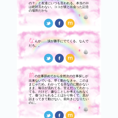
の？」と友達にいつも言われる。本当のｺﾄ
は絶対言わない。ココが彼と出会った記念
の場所だから
5
な
んか……涙が勝手にでてくる。なんで
だろ。。
8
前
の仕事辞めてから全然次の仕事探しが
出来ないでいる。早く動かなきゃ、このま
まじゃだめ。わかってる筈なのに動かない
まま、毎日が流れてる。甘えだってわかっ
てる。だけど、嫌なことしか考えられなく
て、傷つけられることばかり怖くて、息が
詰まってきて動けない。前向きになりたい
のに。
8