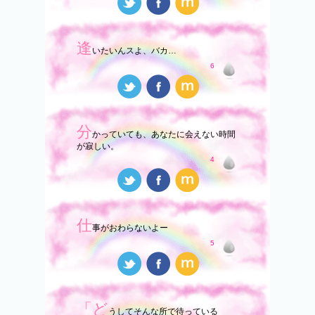
逢
いたいんスよ、バカ…
6
分
かっていても、あなたに会えない時間
が寂しい。
4
仕
事がおわらないよー
5
「ど
うしてそんな所で待っている