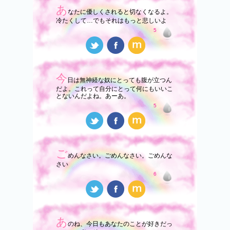
あ
なたに優しくされると切なくなるよ。
冷たくして…でもそれはもっと悲しいよ
5
今
日は無神経な奴にとっても腹が立つん
だよ。これって自分にとって何にもいいこ
とないんだよね。あーあ。
5
ご
めんなさい。ごめんなさい。ごめんな
さい
6
あ
のね、今日もあなたのことが好きだっ