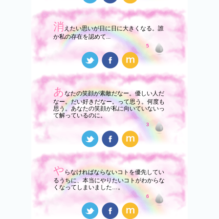
消
えたい思いが日に日に大きくなる。誰
か私の存在を認めて...
5
あ
なたの笑顔が素敵だなー。優しい人だ
なー。だい好きだなー。って思う。何度も
思う。あなたの笑顔が私に向いていないっ
て解っているのに。
3
や
らなければならないコトを優先してい
るうちに、本当にやりたいコトがわからな
くなってしまいました…。
6